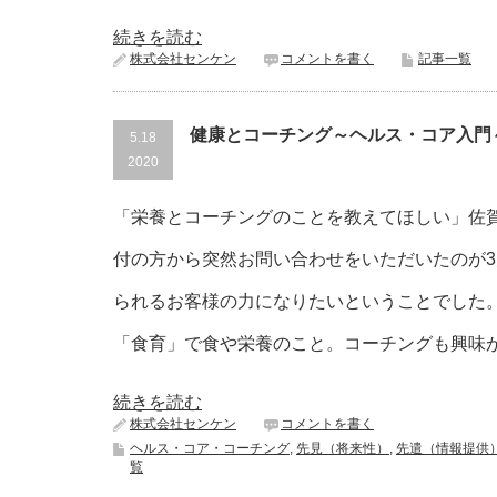
続きを読む
株式会社センケン
コメントを書く
記事一覧
健康とコーチング～ヘルス・コア入門
5.18
2020
「栄養とコーチングのことを教えてほしい」佐
付の方から突然お問い合わせをいただいたのが
られるお客様の力になりたいということでした
「食育」で食や栄養のこと。コーチングも興味
続きを読む
株式会社センケン
コメントを書く
ヘルス・コア・コーチング
,
先見（将来性）
,
先遣（情報提供
覧