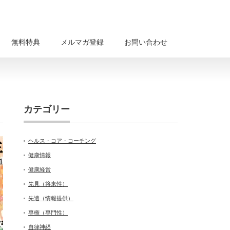
無料特典
メルマガ登録
お問い合わせ
カテゴリー
ヘルス・コア・コーチング
健康情報
健康経営
先見（将来性）
先遣（情報提供）
専権（専門性）
自律神経