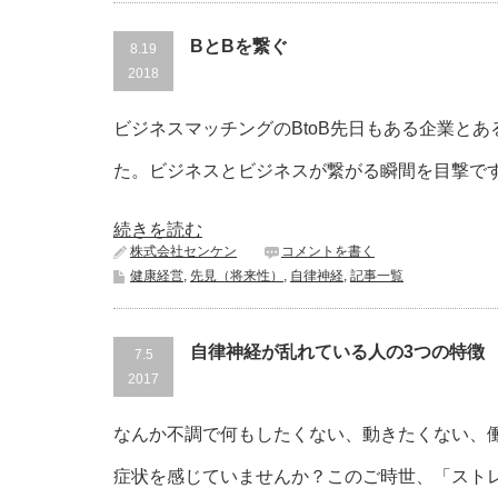
BとBを繋ぐ
8.19
2018
ビジネスマッチングのBtoB先日もある企業と
た。ビジネスとビジネスが繋がる瞬間を目撃で
続きを読む
株式会社センケン
コメントを書く
健康経営
,
先見（将来性）
,
自律神経
,
記事一覧
自律神経が乱れている人の3つの特徴
7.5
2017
なんか不調で何もしたくない、動きたくない、
症状を感じていませんか？このご時世、「スト