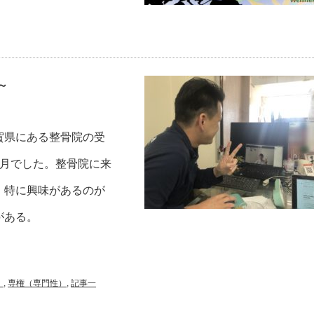
～
賀県にある整骨院の受
3月でした。整骨院に来
。特に興味があるのが
がある。
）
,
専権（専門性）
,
記事一