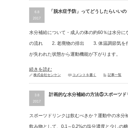
「脱水症予防」ってどうしたらいいの
6.8
2017
水分補給について・成人の体の約60％は水分にな
の流れ 2. 老廃物の排出 3. 体温調節気
が失われた状態から運動機能が下がります。
続きを読む
株式会社センケン
コメントを書く
記事一覧
計画的な水分補給の方法⑤スポーツド
3.8
2017
スポーツドリンクは飲むべきか？運動中の水分
飲み物として、0.1～0.2%の塩分濃度と少し