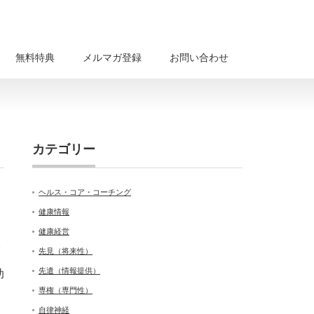
無料特典
メルマガ登録
お問い合わせ
カテゴリー
ヘルス・コア・コーチング
健康情報
健康経営
先見（将来性）
先遣（情報提供）
助
専権（専門性）
自律神経